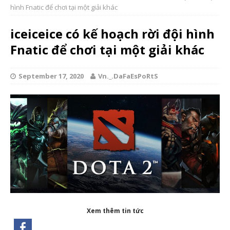
hình Fnatic để chơi tại một giải khác
iceiceice có kế hoạch rời đội hình
Fnatic để chơi tại một giải khác
September 17, 2020
Vn._.DaFaEsPoRtS
Xem thêm tin tức