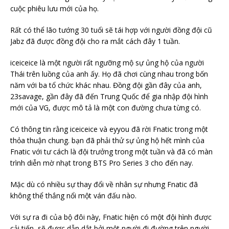
cuộc phiêu lưu mới của họ.
Rất có thể lão tướng 30 tuổi sẽ tái hợp với người đồng đội cũ
Jabz đã được đồng đội cho ra mắt cách đây 1 tuần.
iceiceice là một người rất ngưỡng mộ sự ủng hộ của người
Thái trên luồng của anh ấy. Họ đã chơi cùng nhau trong bốn
năm với ba tổ chức khác nhau. Đồng đội gần đây của anh,
23savage, gần đây đã đến Trung Quốc để gia nhập đội hình
mới của VG, được mô tả là một con đường chưa từng có.
Có thông tin rằng iceiceice và eyyou đã rời Fnatic trong một
thỏa thuận chung. bạn đã phải thử sự ủng hộ hết mình của
Fnatic với tư cách là đội trưởng trong một tuần và đã có màn
trình diễn mờ nhạt trong BTS Pro Series 3 cho đến nay.
Mặc dù có nhiều sự thay đổi về nhân sự nhưng Fnatic đã
không thể thắng nổi một ván đấu nào.
Với sự ra đi của bộ đôi này, Fnatic hiện có một đội hình được
cải tiến, sẽ được dẫn dắt bởi một người đi đường trên người