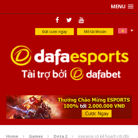
MENU
Đặt cược ngay
Mở tài khoản
Home
Games
Dota 2
iceiceice có kế hoạch rời đội