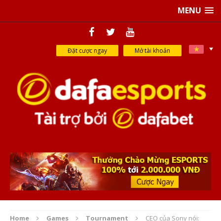
MENU
Đặt cược ngay
Mở tài khoản
Home
Games
Tournament
CEO của Sony nói: