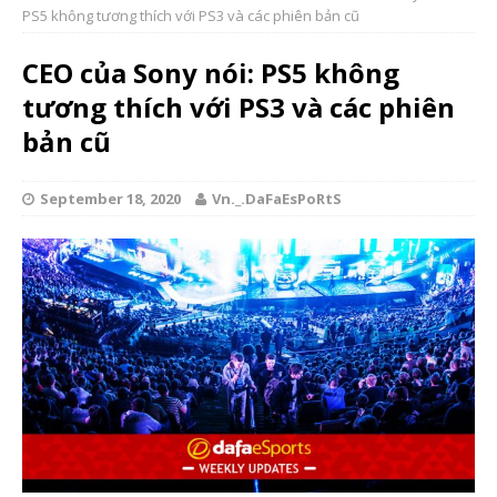
PS5 không tương thích với PS3 và các phiên bản cũ
CEO của Sony nói: PS5 không
tương thích với PS3 và các phiên
bản cũ
September 18, 2020
Vn._.DaFaEsPoRtS