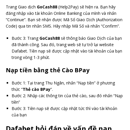
Trang Giao dịch
GoCash88
(Help2Pay) sẽ hiện ra. Bạn hãy
đăng nhập vào tài khoản Online Banking của mình và nhấn
“Continue”. Bạn sẽ nhận được Mã Số Giao Dịch (Authorization
Code) qua tin nhắn SMS. Hãy nhập Mã Số và nhấn “Confirm”.
Bước 3: Trang
GoCash88
sẽ thông báo Giao Dịch của bạn
đã thành công. Sau đó, trang web sẽ tự trở lại website
Dafabet. Tiền nạp sẽ được cập nhật vào tài khoản của bạn
trong vòng 1-3 phút.
Nạp tiền bằng thẻ Cào BPay
Bước 1: Tại trang Thu Ngân, nhấn “Nạp tiền” ở phương
thức “
Thẻ cào BPay
”.
Bước 2: Nhập các thông tin của thẻ cào, sau đó nhấn “Nạp
tiền”
Bước 3: Tiền nạp sẽ được cập nhật tức thì vào tài khoản
của bạn
Dafabet hỏi đáp về vấn đề nạp