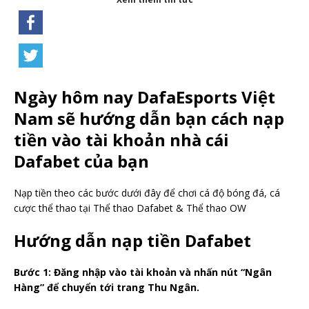
Ngày hôm nay DafaEsports Việt
Nam sẽ hướng dẫn bạn cách nạp
tiền vào tài khoản nhà cái
Dafabet của bạn
Nạp tiền theo các bước dưới đây để chơi cá độ bóng đá, cá
cược thể thao tại Thể thao Dafabet & Thể thao OW
Hướng dẫn nạp tiền Dafabet
Bước 1: Đăng nhập vào tài khoản và nhấn nút “Ngân
Hàng” để chuyển tới trang Thu Ngân.