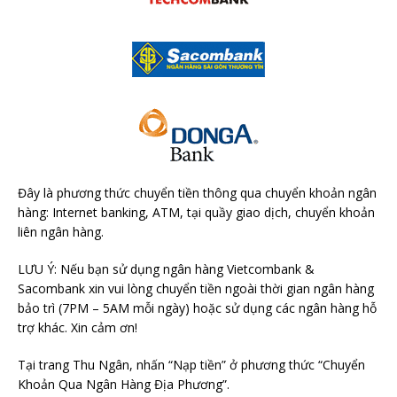
Đây là phương thức chuyển tiền thông qua chuyển khoản ngân
hàng: Internet banking, ATM, tại quầy giao dịch, chuyển khoản
liên ngân hàng.
LƯU Ý: Nếu bạn sử dụng ngân hàng Vietcombank &
Sacombank xin vui lòng chuyển tiền ngoài thời gian ngân hàng
bảo trì (7PM – 5AM mỗi ngày) hoặc sử dụng các ngân hàng hỗ
trợ khác. Xin cảm ơn!
Tại trang Thu Ngân, nhấn “Nạp tiền” ở phương thức “Chuyển
Khoản Qua Ngân Hàng Địa Phương”.