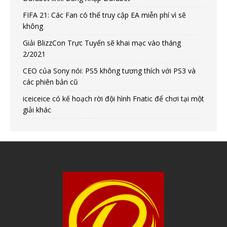
FIFA 21: Các Fan có thể truy cập EA miễn phí vì sẽ
không
Giải BlizzCon Trực Tuyến sẽ khai mạc vào tháng
2/2021
CEO của Sony nói: PS5 không tương thích với PS3 và
các phiên bản cũ
iceiceice có kế hoạch rời đội hình Fnatic để chơi tại một
giải khác