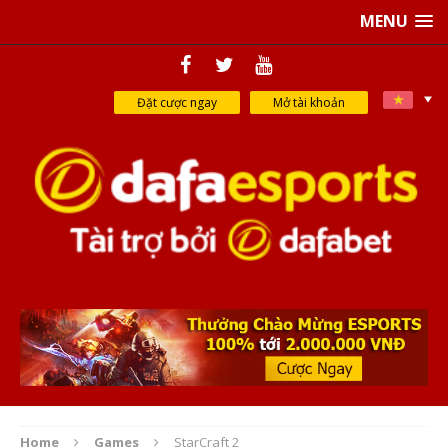
MENU
Đặt cược ngay
Mở tài khoản
Home
Games
StarCraft 2