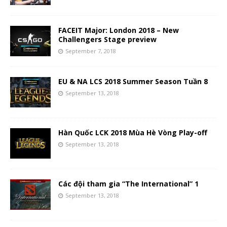
FACEIT Major: London 2018 – New
Challengers Stage preview
September 7, 2018
EU & NA LCS 2018 Summer Season Tuần 8
September 13, 2018
Hàn Quốc LCK 2018 Mùa Hè Vòng Play-off
September 13, 2018
Các đội tham gia “The International” 1
September 13, 2018