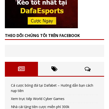
THEO DÕI CHÚNG TÔI TRÊN FACEBOOK
Cá cược bóng đá tại Dafabet – Hướng dẫn bạn cách
nạp tiền
Xem trực tiếp World Cyber Games
Nhà cái tặng tiền cược miễn phí 300k