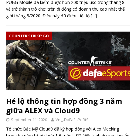
PUBG Mobile đã kiếm được hơn 200 triệu usd trong tháng 8
và trở thành trò chơi trên di động có doanh thu cao nhất thế
giới tháng 8/2020. Điều này đã được tiết lộ
[…]
COUNTER STRIKE: GO
Hé lộ thông tin hợp đồng 3 năm
giữa ALEX và Cloud9
September 11, 2020
Vn._.DaFaEsPoRtS
Tổ chức Bắc Mỹ Cloud9 đã ký hợp đồng với Alex Meeking
trong ba năm trị giá hơn 1,6 triệu USD. Việc kinh doanh chuyển