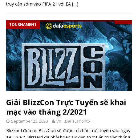
truy cập sớm vào FIFA 21 với EA
[…]
TOURNAMENT
Giải BlizzCon Trực Tuyến sẽ khai
mạc vào tháng 2/2021
September 22, 2020
Vn._.DaFaEsPoRtS
Blizzard đưa tin BlizzCon sẽ được tổ chức trực tuyến vào ngày
19 – 20/2. Blizzard đã phải hoãn sự kiện trực tiếp truyền thống