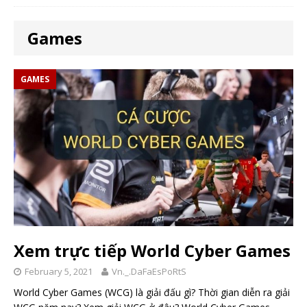
Games
GAMES
Xem trực tiếp World Cyber Games
February 5, 2021
Vn._.DaFaEsPoRtS
World Cyber Games (WCG) là giải đấu gì? Thời gian diễn ra giải