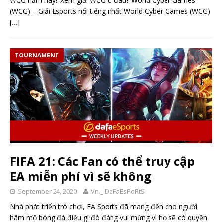
WCG năm nay? Xem giải WCG ở đâu? World Cyber Games
(WCG) – Giải Esports nổi tiếng nhất World Cyber Games (WCG)
[…]
TOURNAMENT
FIFA 21: Các Fan có thể truy cập
EA miễn phí vì sẽ không
September 24, 2020
Vn._.DaFaEsPoRtS
Nhà phát triển trò chơi, EA Sports đã mang đến cho người
hâm mộ bóng đá điều gì đó đáng vui mừng vì họ sẽ có quyền