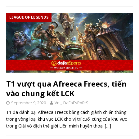
LEAGUE OF LEGENDS
T1 vượt qua Afreeca Freecs, tiến
vào chung kết LCK
September 9, 2020
Vn._.DaFaEsPoRtS
T1 đã đánh bại Afreeca Freecs bằng cách giành chiến thắng
trong vòng loại khu vực LCK cho vị trí cuối cùng của khu vực
trong Giải vô địch thế giới Liên minh huyền thoại
[…]