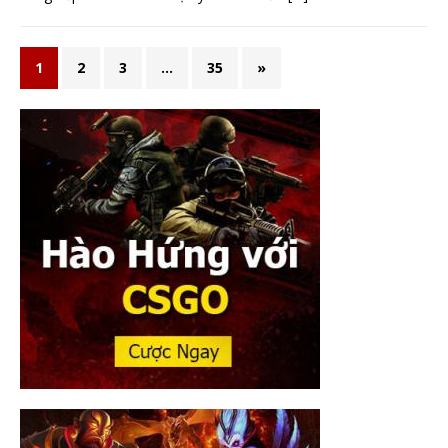
1
2
3
…
35
»