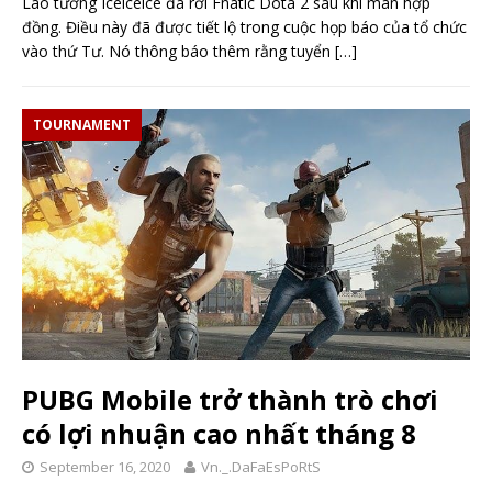
Lão tướng Iceiceice đã rời Fnatic Dota 2 sau khi mãn hợp
đồng. Điều này đã được tiết lộ trong cuộc họp báo của tổ chức
vào thứ Tư. Nó thông báo thêm rằng tuyển
[…]
TOURNAMENT
PUBG Mobile trở thành trò chơi
có lợi nhuận cao nhất tháng 8
September 16, 2020
Vn._.DaFaEsPoRtS