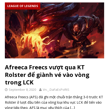
LEAGUE OF LEGENDS
Afreeca Freecs vượt qua KT
Rolster để giành vé vào vòng
trong LCK
September 8, 2020
Vn._.DaFaEsPoRtS
Afreeca Freecs (AFS) đã ghi một chuỗi trận thắng 3-0 trước KT
Rolster ở lượt đầu tiên của vòng loại khu vực LCK để tiến vào
vòng tiếp theo. AFS là mục yêu thích của
[…]