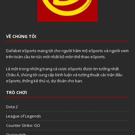
VỀ CHÚNG TÔI
Dafabet eSports mang tới cho người hâm mộ eSports và người xem
trên toàn cầu tin tức mới nhất bộ môn thể thao eSports.
Là một trong những trang cá cược eSports được tin tưởng nhất
Châu Á, chúng tôi cung cấp bình luận và tường thuật các trận đấu
eSports, thống kê thú vị, dự đoán cho bạn.
TRÒ CHƠI
Dota 2
League of Legends
Counter Strike: GO
Overwatch