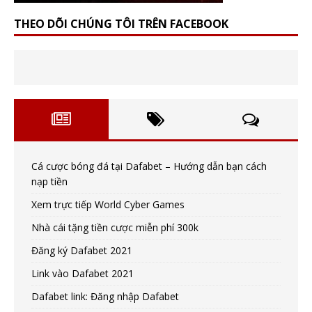
THEO DÕI CHÚNG TÔI TRÊN FACEBOOK
Cá cược bóng đá tại Dafabet – Hướng dẫn bạn cách
nạp tiền
Xem trực tiếp World Cyber Games
Nhà cái tặng tiền cược miễn phí 300k
Đăng ký Dafabet 2021
Link vào Dafabet 2021
Dafabet link: Đăng nhập Dafabet