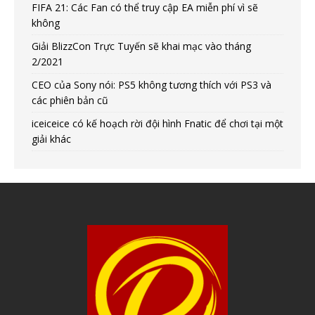
FIFA 21: Các Fan có thể truy cập EA miễn phí vì sẽ
không
Giải BlizzCon Trực Tuyến sẽ khai mạc vào tháng
2/2021
CEO của Sony nói: PS5 không tương thích với PS3 và
các phiên bản cũ
iceiceice có kế hoạch rời đội hình Fnatic để chơi tại một
giải khác